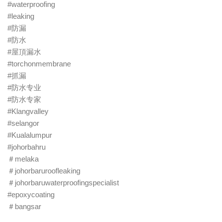
#waterproofing
#leaking
#防漏
#防水
#屋頂漏水
#torchonmembrane
#抓漏
#防水专业
#防水专家
#Klangvalley
#selangor
#Kualalumpur
#johorbahru
＃melaka
＃johorbaruroofleaking
＃johorbaruwaterproofingspecialist
#epoxycoating
＃bangsar