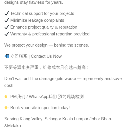
designs stay flawless for years.
Technical support for your projects
Minimize leakage complaints
Enhance project quality & reputation
Warranty & professional reporting provided
We protect your design — behind the scenes.
立即联系 | Contact Us Now
不要等漏水变严重，维修成本只会越来越高！
Don’t wait until the damage gets worse — repair early and save
cost!
PM我们 / WhatsApp我们 预约现场检测
Book your site inspection today!
Serving Klang Valley, Selangor Kuala Lumpur Johor Bharu
&Melaka