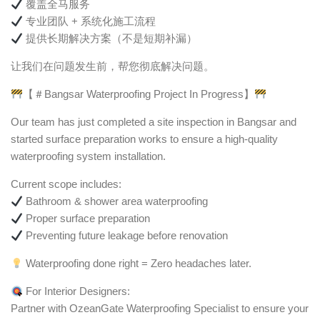
覆盖全马服务
专业团队 + 系统化施工流程
提供长期解决方案（不是短期补漏）
让我们在问题发生前，帮您彻底解决问题。
【＃Bangsar Waterproofing Project In Progress】
Our team has just completed a site inspection in Bangsar and
started surface preparation works to ensure a high-quality
waterproofing system installation.
Current scope includes:
Bathroom & shower area waterproofing
Proper surface preparation
Preventing future leakage before renovation
Waterproofing done right = Zero headaches later.
For Interior Designers:
Partner with OzeanGate Waterproofing Specialist to ensure your