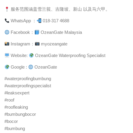
服务范围涵盖雪兰莪、吉隆坡、新山 以及马六甲。
WhatsApp ：
018-317 4688
Facebook：
OzeanGate Malaysia
Instagram：
myozeangate
Website:
OzeanGate Waterproofing Specialist
Google :
OzeanGate
#waterproofingbumbung
#waterproofingspecialist
#leaksexpert
#roof
#roofleaking
#bumbungbocor
#bocor
#bumbung